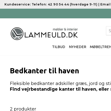
Spring
Kundeservice:
Telefon: 42 90 54 44 (hverdage 9-11) | Ema
til
indhold
S
TILBUD
NYHEDER
MØBELTRE
Bedkanter til haven
Fleksible bedkanter adskiller græs, jord og st
Find vejrbestandige kanter til haven, eller
2 produkter