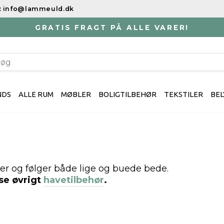
il: info@lammeuld.dk
GRATIS FRAGT PÅ ALLE VARER!
Sæt
slideshowet
EARCH
på
pause
NDS
ALLE RUM
MØBLER
BOLIGTILBEHØR
TEKSTILER
BEL
ier og følger både lige og buede bede.
 se øvrigt
havetilbehør
.