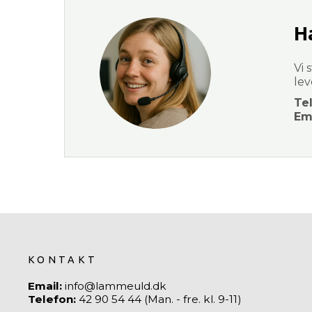
H
Vi 
lev
Te
Ema
KONTAKT
Email:
info@lammeuld.dk
Telefon:
42 90 54 44 (Man. - fre. kl. 9-11)