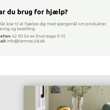
ar du brug for hjælp?
står klar til at hjælpe dig med spørgsmål om produkter,
ering og bestilling.
lefon:
42 90 54 44 (hverdage 9-11)
il:
info@lammeuld.dk
OM LAMMEULD APS
K
Om os
Ku
Møbelblog
Ka