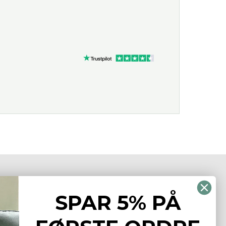
UNDESERVICE
SPAR 5% PÅ
ndeservice
n jeg spore min pakke?