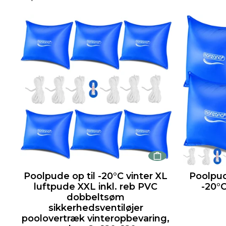
Poolpude op til -20°C vinter XL
Poolpude
luftpude XXL inkl. reb PVC
-20°C
dobbeltsøm
sikkerhedsventiløjer
poolovertræk vinteropbevaring,