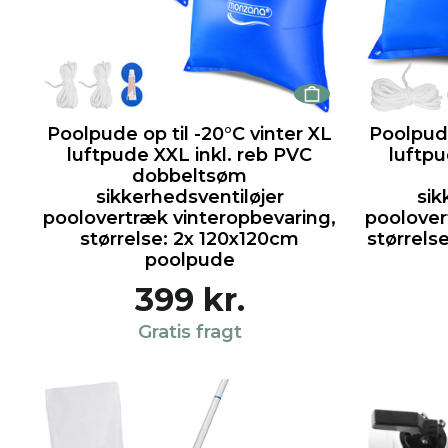
Poolpude op til -20°C vinter XL
Poolpude
luftpude XXL inkl. reb PVC
luftpu
dobbeltsøm
sikkerhedsventiløjer
sik
poolovertræk vinteropbevaring,
poolover
størrelse: 2x 120x120cm
størrels
poolpude
399 kr.
Gratis fragt