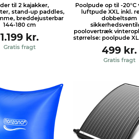
der til 2 kajakker,
Poolpude op til -20°C 
ter, stand-up paddles,
luftpude XXL inkl. 
mme, breddejusterbar
dobbeltsøm
144-180 cm
sikkerhedsventil
poolovertræk vinterop
1.199 kr.
størrelse: poolpude X
Gratis fragt
499 kr.
Gratis fragt