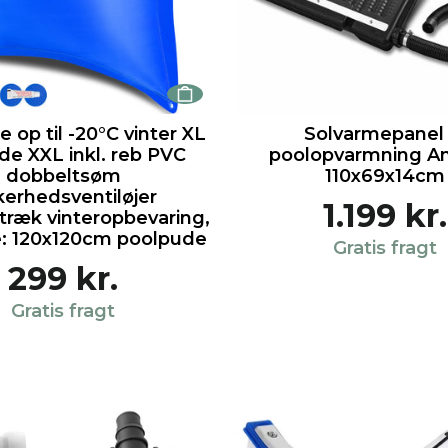
 op til -20°C vinter XL
Solvarmepanel t
de XXL inkl. reb PVC
poolopvarmning An
dobbeltsøm
110x69x14cm
kerhedsventiløjer
1.199 kr.
træk vinteropbevaring,
e: 120x120cm poolpude
Gratis fragt
299 kr.
Gratis fragt