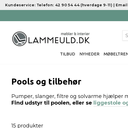
Spring
Kundeservice:
Telefon: 42 90 54 44 (hverdage 9-11) | Ema
til
indhold
S
TILBUD
NYHEDER
MØBELTRE
Pools og tilbehør
Pumper, slanger, filtre og solvarme hjælpe
Find udstyr til poolen, eller se
liggestole 
15 produkter