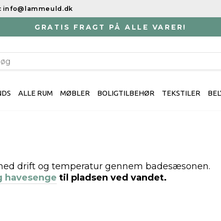
il: info@lammeuld.dk
GRATIS FRAGT PÅ ALLE VARER!
Sæt
slideshowet
EARCH
på
pause
NDS
ALLE RUM
MØBLER
BOLIGTILBEHØR
TEKSTILER
BEL
r med drift og temperatur gennem badesæsonen.
og havesenge
til pladsen ved vandet.