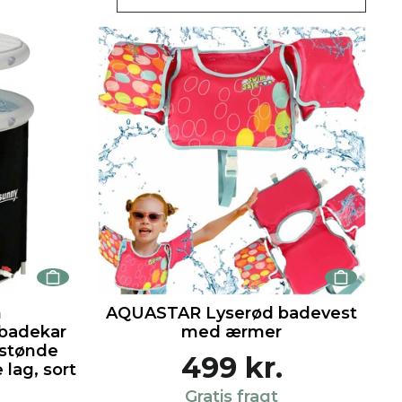
m
AQUASTAR Lyserød badevest
badekar
med ærmer
istønde
499 kr.
lag, sort
Gratis fragt