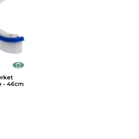
ærket
e - 46cm