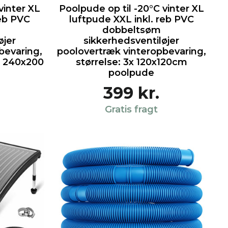
vinter XL
Poolpude op til -20°C vinter XL
reb PVC
luftpude XXL inkl. reb PVC
dobbeltsøm
øjer
sikkerhedsventiløjer
bevaring,
poolovertræk vinteropbevaring,
L 240x200
størrelse: 3x 120x120cm
poolpude
399 kr.
Gratis fragt