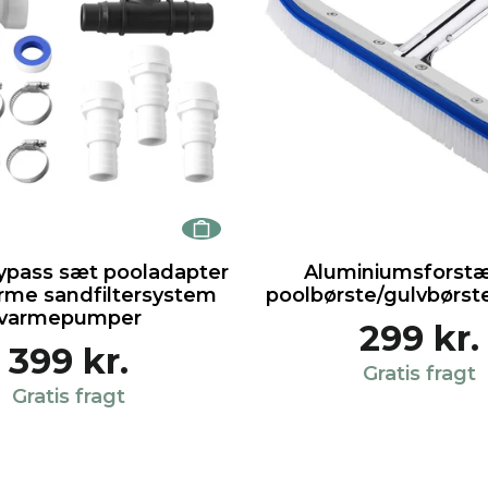
bypass sæt pooladapter
Aluminiumsforst
varme sandfiltersystem
poolbørste/gulvbørst
varmepumper
299 kr.
399 kr.
Gratis fragt
Gratis fragt