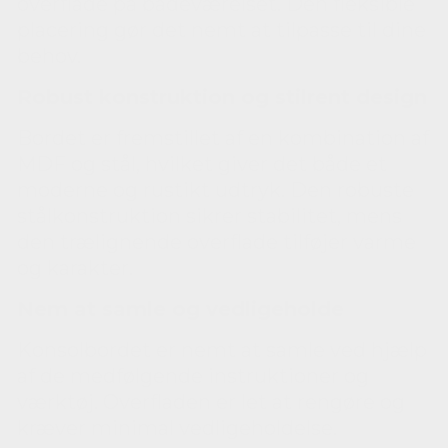
overflade på badeværelset. Den fleksible
placering gør det nemt at tilpasse til dine
behov.
Robust konstruktion og stilrent design
Bordet er fremstillet af en kombination af
MDF og stål, hvilket giver det både et
moderne og rustikt udtryk. Den robuste
stålkonstruktion sikrer stabilitet, mens
den trælignende overflade tilføjer varme
og karakter.
Nem at samle og vedligeholde
Konsolbordet er nemt at samle ved hjælp
af de medfølgende instruktioner og
værktøj. Overfladen er let at rengøre og
kræver minimal vedligeholdelse.