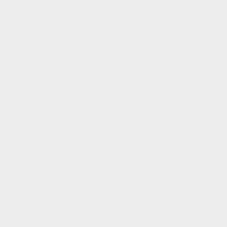
Fleksibelt og stilfuldt konsolbord
Tilføj et strejf af rustik charme til dit
hjem
Dette elegante konsolbord er den
perfekte løsning til at skabe ekstra
opbevaringsplads eller blot et stilfuldt
element i din indretning. Det kombinerer
et varmt, rustikt udtryk med et moderne
design og er utroligt alsidigt.
Et møbel med mange muligheder
Med sin slanke profil og kompakte
størrelse er konsolbordet ideelt til små
rum. Det kan bruges som et entrébord, et
sidebord i stuen eller som en ekstra