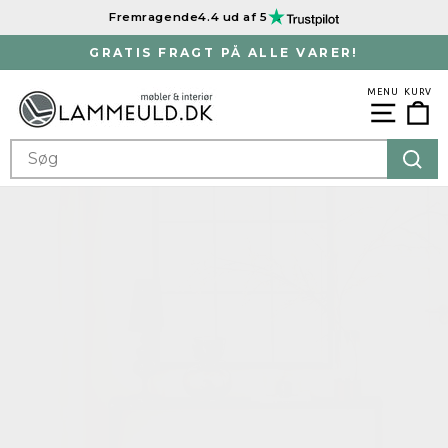
Spring
Fremragende
4.4 ud af 5
til
indhold
GRATIS FRAGT PÅ ALLE VARER!
Sæt
slideshowet
MENU
KURV
Ku
Menu
på
pause
SEARCH
Søg