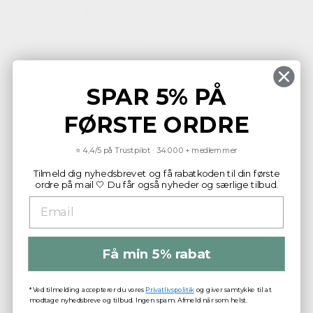
Email:
info@lammeuld.dk
SPAR 5% PÅ
FØRSTE ORDRE
KONTAKT
⭐ 4,4/5 på Trustpilot · 34.000+ medlemmer
Tilmeld dig nyhedsbrevet og få rabatkoden til din første
OM LAMMEULD APS
ordre på mail 🤍 Du får også nyheder og særlige tilbud.
KUNDESERVICE
Få min 5% rabat
*Ved tilmelding accepterer du vores
Privatlivspolitik
og giver samtykke til at
modtage nyhedsbreve og tilbud. Ingen spam. Afmeld når som helst.
© 2025 Lammeuld.dk