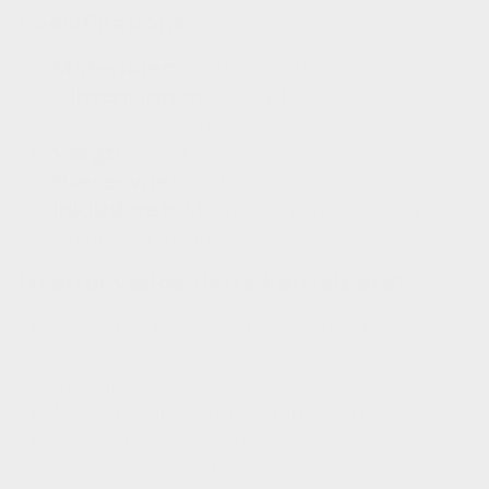
Specifikationer:
Materialer:
MDF (E1), Stål
Dimensioner:
Længde 120 cm, Bredde
20 cm, Højde 80 cm
Vægt:
6,5 kg
Bæreevne:
Testet til 50 kg
Inkluderet:
Monteringsvejledning,
skruer og andre reservedele
Hvorfor vælge dette konsolbord?
Fleksible placeringsmuligheder
Robust konstruktion og stilrent
design
Nem at samle og vedligeholde
Perfekt til små rum
Tilføjer et strejf af rustik charme