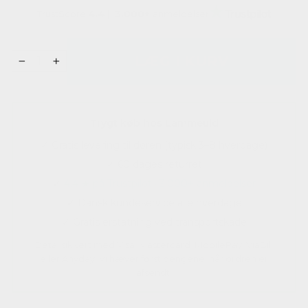
TrustScore
4.4 |
3.000+
anmeldelser
LÆG I KURV
−
+
Trygt køb hos Lammeuld
✓ Gratis levering til døren (typisk 3–8 hverdage)
✓ 60 dages returret
✓
4.4 ★ på Trustpilot · 3.000+ anmeldelser
✓ Dansk kundeservice alle hverdage
✓ Gratis erstatning ved transportskade
Betal sikkert med Visa, Mastercard, MobilePay, ViaBill
eller Anyday. Vi hæver først pengene, når ordren er
afsendt.