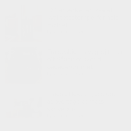
FSC-mærket er ikke et
kvalitetsstempel for hele
møblet
by Kristoffer Nielsen
Fra beskidt havegrej til ren
bil: Sådan pakker du
bagagerummet
by Kristoffer Nielsen
Plads til lektiehjælp uden
at overtage barnets
skrivebord
by Kristoffer Nielsen