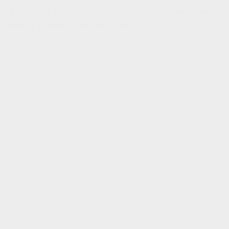
Skab et personligt og funktionelt hjem
med vores konsolbord!
OFTE STILLEDE SPØRGSMÅL
Du vil måske også synes om ...