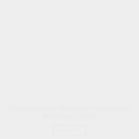
Elegant konsolbord i
MDF og stål,
L120xB20xH80 cm, sort
699 kr.
Gratis fragt
TILBAGE TIL KONSOLBORDE
Gå på opdagelse i bloggen 🠮 inspiration,
trends og guides
SE ALLE