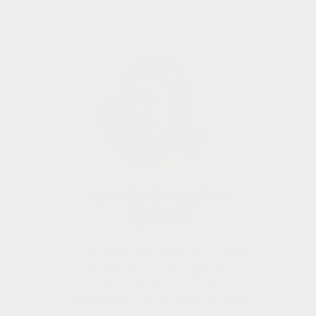
Har du brug for
hjælp?
Vi står klar til at hjælpe dig med
spørgsmål om produkter,
levering og bestilling.
Telefon:
42 90 54 44 (hverdage
9-11)