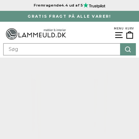
Spring
Fremragende
4.4 ud af 5
til
indhold
GRATIS FRAGT PÅ ALLE VARER!
Sæt
slideshowet
MENU
KURV
Ku
Menu
på
pause
SEARCH
Søg