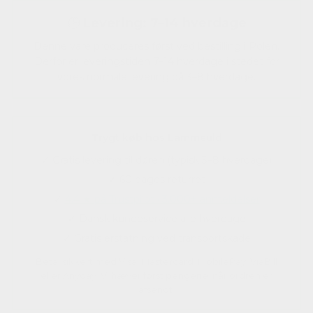
🕒
Levering: 7–14 hverdage
Denne vare produceres først ved bestilling i Polen.
Derfor er leveringstiden 7–14 hverdage i stedet for
vores normale levering på 3–8 hverdage.
Trygt køb hos Lammeuld
✓ Gratis levering til døren (typisk 3–8 hverdage)
✓ 60 dages returret
✓
4.4 ★ på Trustpilot · 3.000+ anmeldelser
✓ Dansk kundeservice alle hverdage
✓ Gratis erstatning ved transportskade
Betal sikkert med Visa, Mastercard, MobilePay, ViaBill
eller Anyday. Vi hæver først pengene, når ordren er
afsendt.