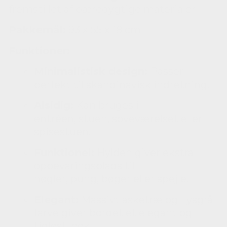
fremstillet af bæredygtige materialer
Pakkemål:
93 x 55 x 18 cm
Funktioner:
Minimalistisk design:
Passer
perfekt til skandinavisk indretning.
Alsidig:
Kan bruges i
entréen,
stuen,
soveværelset eller
spisestuen.
Funktionel:
Hylden giver ekstra
opbevaringsplads til
nøgler,
pung,
bøger eller spejle.
Elegant:
Massivt asketræ og Lysgrå
farve giver bordet et elegant og
tidløst look.