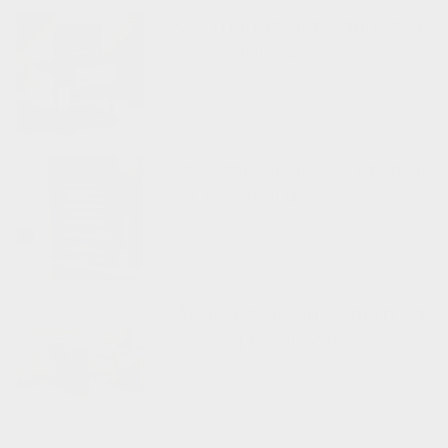
Hvor mange brændere skal
din gasgrill have?
by Kristoffer Nielsen
Møbelsamlingen er færdig:
Det her skal du gemme
by Kristoffer Nielsen
Håndarbejde uden garn og
småting på gulvet
by Kristoffer Nielsen