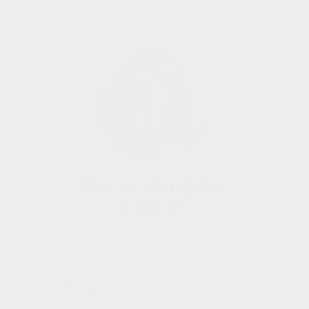
Har du brug for
hjælp?
Vi står klar til at hjælpe dig med
spørgsmål om produkter,
levering og bestilling.
Telefon:
42 90 54 44 (hverdage
9-11)