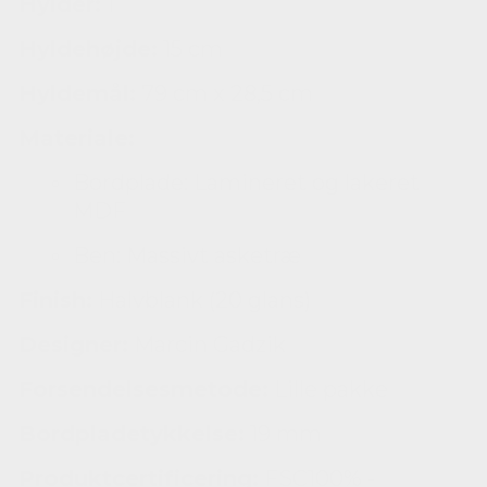
Hylder:
1
Hyldehøjde:
15 cm
Hyldemål:
79 cm x 28,
5 cm
Materiale:
Bordplade:
Lamineret og lakeret
MDF
Ben:
Massivt asketræ
Finish:
Halvblank (20 glans)
Designer:
Marcin Gadzik
Forsendelsesmetode:
Lille pakke
Bordpladetykkelse:
19 mm
Produktcertificering:
FSC100% -