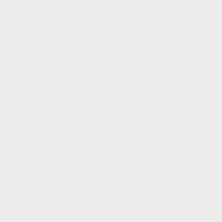
Holdbar:
Bordpladen er lavet af
slidstærkt MDF.
ASHME konsolbordet er et perfekt
valg for dem, der ønsker et stilfuldt og
funktionelt møbel, der maksimerer
pladsen i et lille rum og skaber en
elegant og rolig atmosfære.
OFTE STILLEDE SPØRGSMÅL
Du vil måske også synes om ...