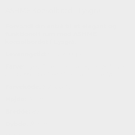
ASHME Konsolbord - Lysgrå
Forvandl din entré til et elegant og
funktionelt rum med ASHME
konsolbordet i Lysgrå.
Leveringstid:
5 hverdage
Farve:
Lysgrå - en neutral og tidløs farve,
der passer perfekt til ethvert interiør
Farvekode:
S 2000-N
Højde:
74 cm
Bredde:
85 cm
Dybde:
35 cm