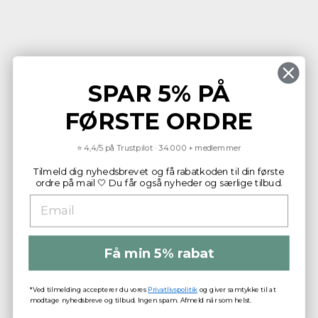
Email:
info@lammeuld.dk
SPAR 5% PÅ
FØRSTE ORDRE
KONTAKT
⭐ 4,4/5 på Trustpilot · 34.000+ medlemmer
Tilmeld dig nyhedsbrevet og få rabatkoden til din første
OM LAMMEULD APS
ordre på mail 🤍 Du får også nyheder og særlige tilbud.
KUNDESERVICE
Få min 5% rabat
*Ved tilmelding accepterer du vores
Privatlivspolitik
og giver samtykke til at
modtage nyhedsbreve og tilbud. Ingen spam. Afmeld når som helst.
© 2025 Lammeuld.dk