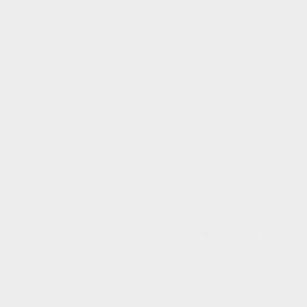
EU-made
ASHME Konsolbord
85x35cm - Asketræ
Lysegrå
1.799 kr.
Gratis fragt
Gå på opdagelse i bloggen 🠮 inspiration,
trends og guides
SE ALLE