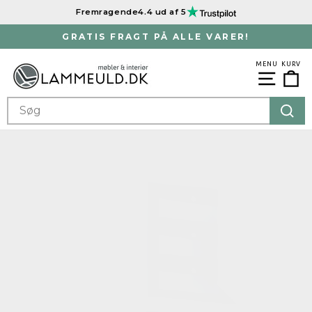
Spring
Fremragende
4.4 ud af 5
til
indhold
GRATIS FRAGT PÅ ALLE VARER!
Sæt
slideshowet
MENU
KURV
Ku
Menu
på
pause
SEARCH
Søg