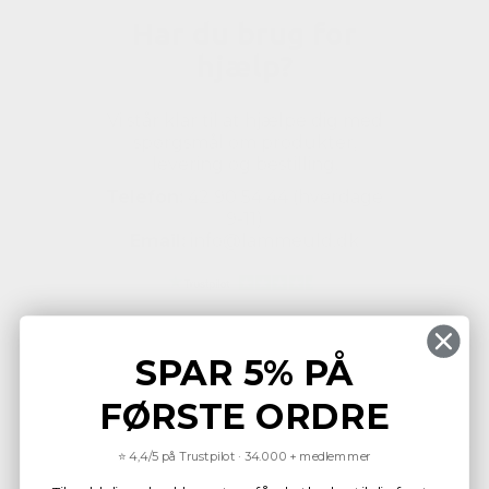
Har du brug for
hjælp?
Vi står klar til at hjælpe dig med
spørgsmål om produkter,
levering og bestilling.
Telefon:
42 90 54 44 (hverdage
9-11)
Email:
info@lammeuld.dk
SPAR 5% PÅ
FØRSTE ORDRE
KONTAKT
⭐ 4,4/5 på Trustpilot · 34.000+ medlemmer