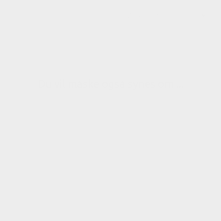
OFTE STILLEDE SPØRGSMÅL
Du vil måske også synes om ...
Skoskab "Lona Xxl" 9-
Rums Hængslede Låger
| Med Vedhæftning
4.699 kr.