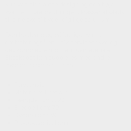
kun ved sit tidløse design og den høje
kvalitet i forarbejdningen. Masser af plads
til dine sko tilbyder dig lige så ti rum.
Den holdbare og pålidelige kvalitet,
omfatter også en unik servicepakke og
det komplette monteringsmateriale.
Skoskabet kan suppleres med andre
møbler fra serien " Lona".
Farve: hvid
Materiale: Træfibre
Længde i cm: 223
Bredde i cm: 70
Dybde i cm: 39
Produktserie: Lona