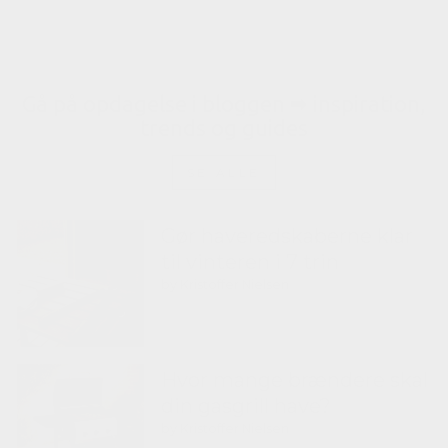
Gratis fragt
Gå på opdagelse i bloggen 🠮 inspiration,
trends og guides
SE ALLE
Gør haveredskaberne klar
til vinteren i 7 trin
by Kristoffer Nielsen
Hvor mange brændere skal
din gasgrill have?
by Kristoffer Nielsen