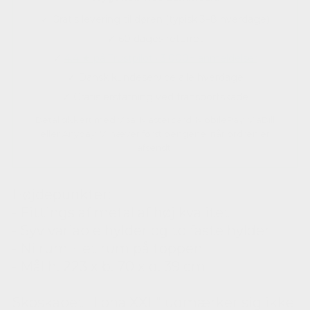
✓ Gratis levering til døren (typisk 3–8 hverdage)
✓ 60 dages returret
✓
4.4 ★ på Trustpilot · 3.000+ anmeldelser
✓ Dansk kundeservice alle hverdage
✓ Gratis erstatning ved transportskade
Betal sikkert med Visa, Mastercard, MobilePay, ViaBill
eller Anyday. Vi hæver først pengene, når ordren er
afsendt.
Højdepunkter:
- Fittings af metal af høj kvalitet
- Syv variable hylder og to faste hylder
- Ni rum + et rum på toppen
- Mål h. 223 x b. 70 x d. 39 cm
Skoskabet "Lona XXL" udmærker sig ikke